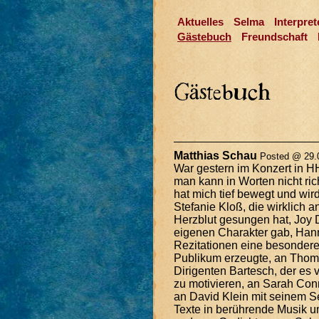
Aktuelles
Selma
Interpret
Gästebuch
Freundschaft
Matthias Schau
Posted @ 29.0
War gestern im Konzert in H
man kann in Worten nicht ric
hat mich tief bewegt und wi
Stefanie Kloß, die wirklich 
Herzblut gesungen hat, Joy 
eigenen Charakter gab, Hanne
Rezitationen eine besondere
Publikum erzeugte, an Thomas
Dirigenten Bartesch, der es
zu motivieren, an Sarah Conn
an David Klein mit seinem Sex
Texte in berührende Musik u