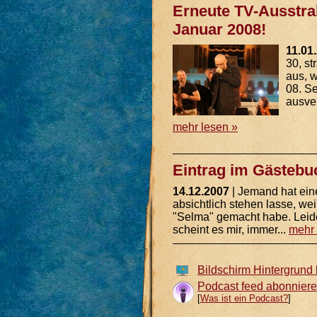
Erneute TV-Ausstra
Januar 2008!
11.01
30, s
aus, w
08. S
ausver
mehr lesen »
Eintrag im Gästebu
14.12.2007
| Jemand hat ein
absichtlich stehen lasse, wei
"Selma" gemacht habe. Leide
scheint es mir, immer...
mehr 
Bildschirm Hintergrund
Podcast feed abonnier
[
Was ist ein Podcast?
]