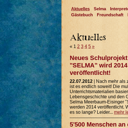
Aktuelles
Selma
Interpret
Gästebuch
Freundschaft
«
1
2
3
4
5
»
Neues Schulprojekt
"SELMA" wird 2014
veröffentlicht!
22.07.2012
| Nach mehr als 
ist es endlich soweit! Die mu
Unterrichtsmaterialien basie
Lebensgeschichte und den 
Selma Meerbaum-Eisinger 
werden 2014 veröffentlicht.
es so lange? Leider...
mehr l
5'500 Menschen an