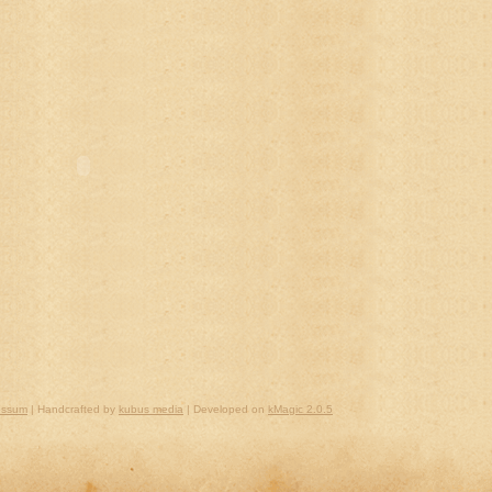
essum
| Handcrafted by
kubus media
| Developed on
kMagic 2.0.5