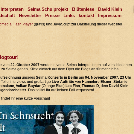
Interpreten
Selma Schulprojekt
Blütenlese
David Klein
dschaft
Newsletter
Presse
Links
kontakt
Impressum
omedia Flash Player
(gratis) und JavaScript zur Darstellung dieser Website!
logtour!
he vom
22. Oktober 2007
werden diverse Selma-InterpretInnen auf verschiedenen
 zu Selma geben. Klickt einfach auf dem Flyer die Blogs an für mehr Infos.
ufzeichnung
unseres
Selma Konzerts in Berlin
am
04. November 2007, 23 Uhr
 Tolle Interviews und großartige
Live-Auftritte
von
Hannelore Elsner
,
Stefanie
Denalane
,
Volkan Baydar
(Orange Blue)
Lea Finn
,
Thomas D
, dem
David Klein
ugendorchester
. Das solltet Ihr auf keinen Fall verpassen!
findet Ihr eine kurze Vorschau!