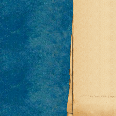
© 2010 by
David Klein
|
Impr