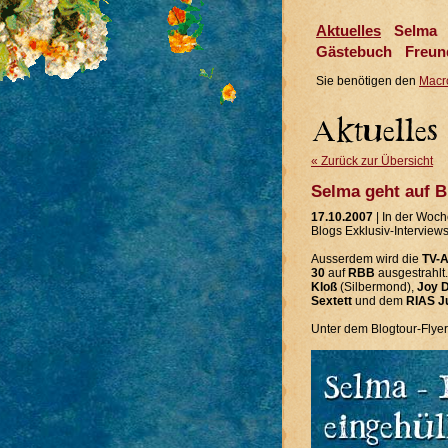
Aktuelles
Selma
Gästebuch
Freun
Sie benötigen den
Macr
« Zurück zur Übersicht
Selma geht auf B
17.10.2007
| In der Woc
Blogs Exklusiv-Interviews
Ausserdem wird die
TV-A
30
auf
RBB
ausgestrahlt.
Kloß
(Silbermond),
Joy 
Sextett
und dem
RIAS J
Unter dem Blogtour-Flyer 